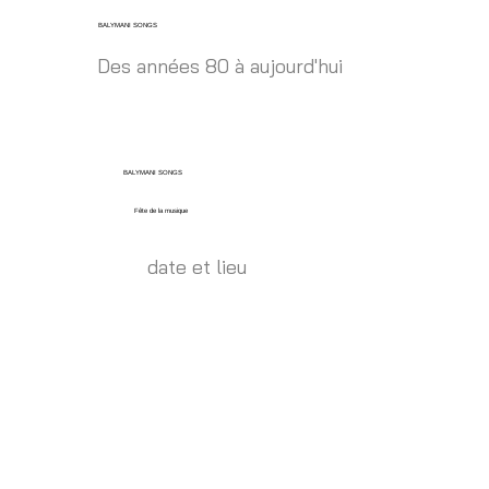
BALYMANI SONGS
Des années 80 à aujourd'hui
BALYMANI SONGS
Fête de la musique
date et lieu