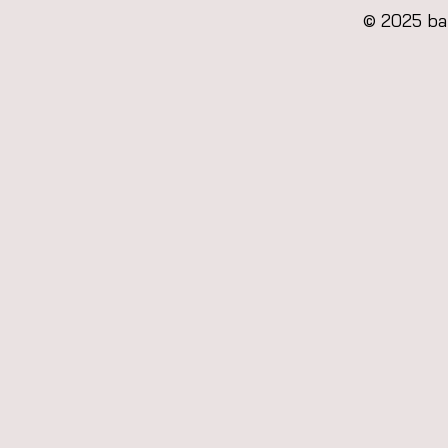
© 2025 ba
Heure et lieu
21 juin 2023, 19:00
Coutras, 33230 Coutras, F