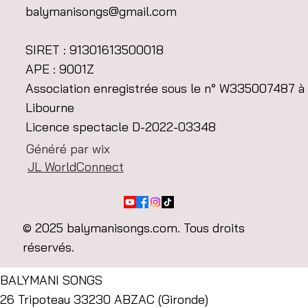
LACANAU
balymanisongs@gmail.com
ven. 14 juil.
  |  
Lacanau
SIRET : 91301613500018
Heure et lieu
APE : 9001Z
Association enregistrée sous le n° W335007487 à
14 juil. 2023, 19:00
Libourne
Lacanau, Lacanau Océan, 33680 Lacanau, France
Licence spectacle D-2022-03348
Généré par wix
JL WorldConnect
Partager cet événement
© 2025 balymanisongs.com. Tous droits
réservés.
BALYMANI SONGS
26 Tripoteau 33230 ABZAC (Gironde)