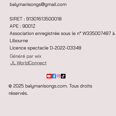
ST VALENTIN EN
balymanisongs@gmail.com
MUSIQUE
SIRET : 91301613500018
mar. 14 févr.
  |  
Ruch
APE : 9001Z
Diner en chanson spécial St valentin, organisé par
Association enregistrée sous le n° W335007487 à
TRUCK DÉLICE.
Réservation au 06 11 92 99 18
Libourne
Licence spectacle D-2022-03348
Heure et lieu
Généré par wix
JL WorldConnect
14 févr. 2023, 19:00
Ruch, 33350 Ruch, France
À propos de l'événement
© 2025 balymanisongs.com. Tous droits
réservés.
Diner en chanson spécial St valentin, organisé 
par TRUCK DÉLICE. Réservation au 06 11 92 99 18